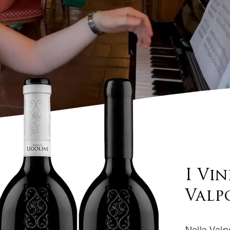
I Vin
Valp
Nella Valpo