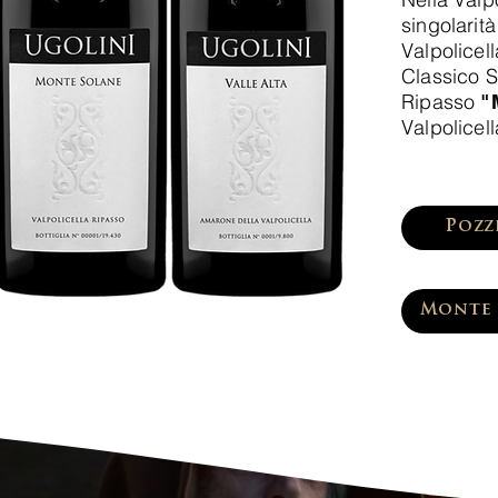
singolarità
Valpolicel
Classico 
Ripasso
"
Valpolicel
Pozz
Monte 