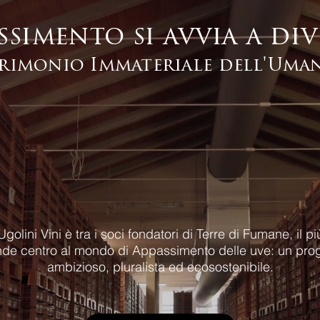
assimento si avvia a di
rimonio Immateriale dell'Uma
Ugolini Vini è tra i soci fondatori di Terre di Fumane, il pi
de centro al mondo di Appassimento delle uve: un pro
ambizioso, pluralista ed ecosostenibile.