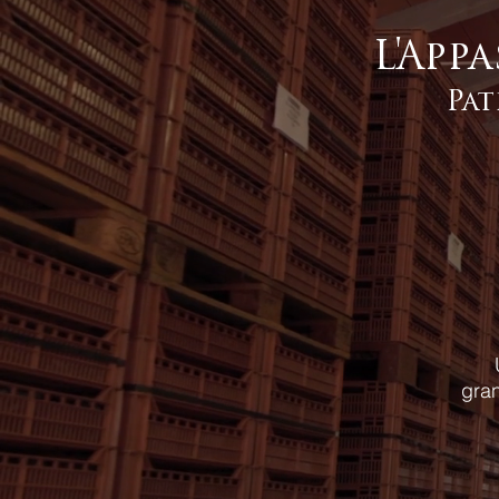
L'App
Pat
gran