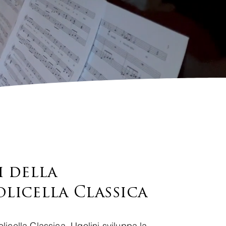
i
della
olicella Classica
licella Classica, Ugolini sviluppa la