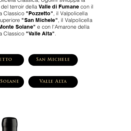
 del terroir della
con il
Valle di Fumane
la Classico
, il
Valpolicella
"Pozzetto"
Superiore
, il
Valpolicella
"San Michele"
e con l'
Amarone della
Monte Solane"
la Classico
.
"Valle Alta"
etto
San Michele
Solane
Valle Alta