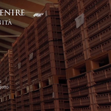
venire
nità
ù
getto