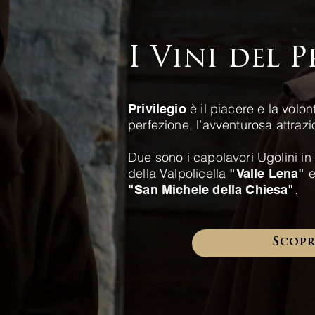
I Vini del P
è il piacere e la volon
Privilegio
perfezione, l’avventurosa attrazi
Due sono i capolavori Ugolini in 
della Valpolicella
e
"Valle Lena"
.
"San Michele della Chiesa"
Scopri