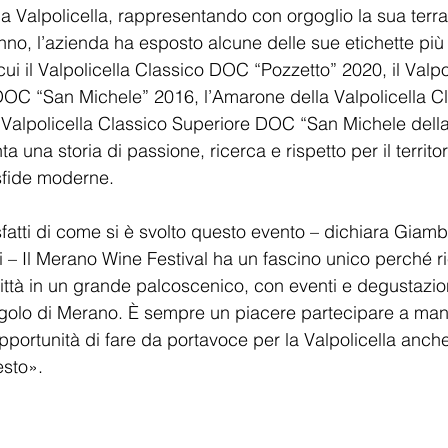
lla Valpolicella, rappresentando con orgoglio la sua terra 
nno, l’azienda ha esposto alcune delle sue etichette più
cui il Valpolicella Classico DOC “Pozzetto” 2020, il Valpo
DOC “San Michele” 2016, l’Amarone della Valpolicella 
il Valpolicella Classico Superiore DOC “San Michele dell
ta una storia di passione, ricerca e rispetto per il territ
sfide moderne.
atti di come si è svolto questo evento – dichiara Giambat
ini – Il Merano Wine Festival ha un fascino unico perché r
città in un grande palcoscenico, con eventi e degustazio
olo di Merano. È sempre un piacere partecipare a manif
opportunità di fare da portavoce per la Valpolicella anche 
esto».