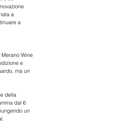
nnovazione 
nata a 
tinuare a 
il Merano Wine 
edizione e 
guardo, ma un 
e della 
ramma dal 6 
giungendo un 
l.