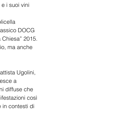
e i suoi vini 
 
licella 
Classico DOCG 
a Chiesa” 2015. 
orio, ma anche 
tista Ugolini, 
iesce a 
ni diffuse che 
estazioni così 
in contesti di 