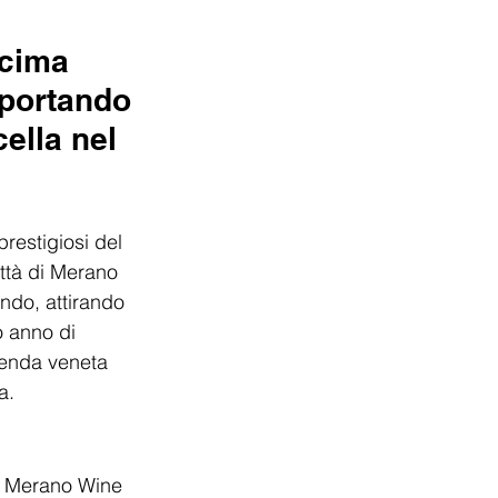
ecima 
 portando 
ella nel 
restigiosi del 
ttà di Merano 
ondo, attirando 
o anno di 
ienda veneta 
a.
al Merano Wine 