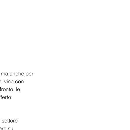
i, ma anche per 
l vino con 
ronto, le 
ferto 
 settore 
ere su 