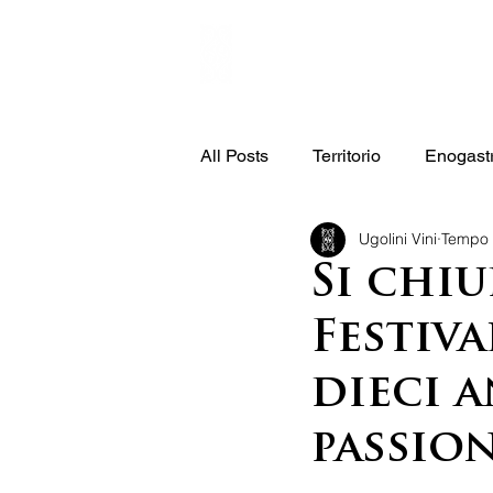
Home
Valori
All Posts
Territorio
Enogast
Ugolini Vini
Tempo d
Si chi
Festiva
dieci a
passio