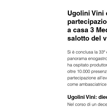
Ugolini Vin
partecipazio
a casa 3 Med
salotto del 
Si è conclusa la 33ª 
panorama enogastron
ha ospitato produttori
oltre 10.000 presenze
partecipazione all’e
come ambasciatrice d
Ugolini Vini: di
Nel corso di un dece