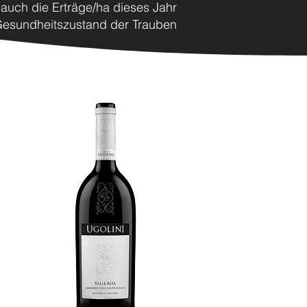
auch die Erträge/ha dieses Jahr
 Gesundheitszustand der Trauben