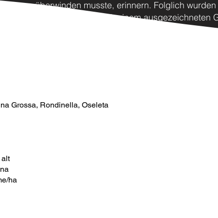
überwinden musste, erinnern. Folglich wurden 
relativ gebremst, mit einem ausgezeichneten
und einer insgesamt guten Qualität.
ina Grossa, Rondinella, Oseleta
alt
ona
me/ha