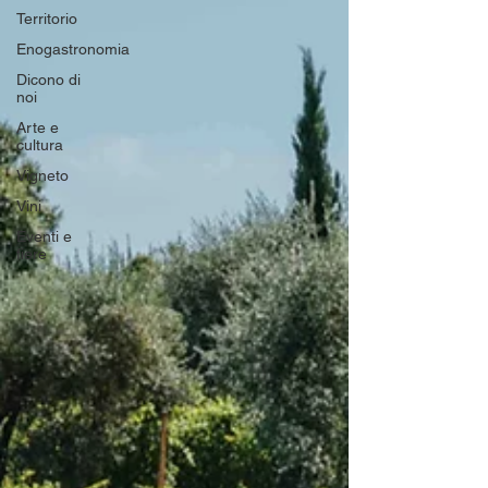
Territorio
Enogastronomia
Dicono di
noi
Arte e
cultura
Vigneto
Vini
Eventi e
fiere