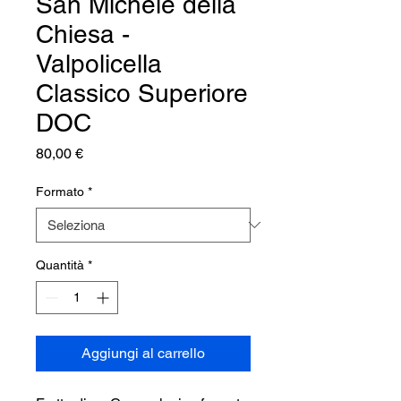
San Michele della
Chiesa -
Valpolicella
Classico Superiore
DOC
Prezzo
80,00 €
Formato
*
Quantità
*
Aggiungi al carrello