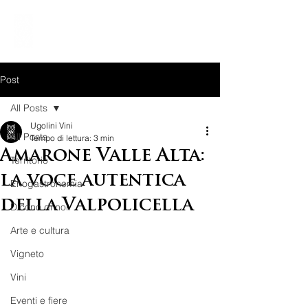
Post
All Posts
Ugolini Vini
All Posts
Tempo di lettura: 3 min
Amarone Valle Alta:
Territorio
la voce autentica
Enogastronomia
della Valpolicella
Dicono di noi
Arte e cultura
Vigneto
Vini
Eventi e fiere