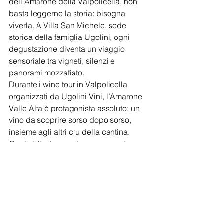
dell’Amarone della Valpolicella, non 
basta leggerne la storia: bisogna 
viverla. A Villa San Michele, sede 
storica della famiglia Ugolini, ogni 
degustazione diventa un viaggio 
sensoriale tra vigneti, silenzi e 
panorami mozzafiato.
Durante i wine tour in Valpolicella 
organizzati da Ugolini Vini, l’Amarone 
Valle Alta è protagonista assoluto: un 
vino da scoprire sorso dopo sorso, 
insieme agli altri cru della cantina. 
Ogni visita è pensata per raccontare 
l’essenza di un territorio che ha fatto 
della viticoltura la sua voce più 
autentica.
Degustare l’Amarone in 
Valpolicella